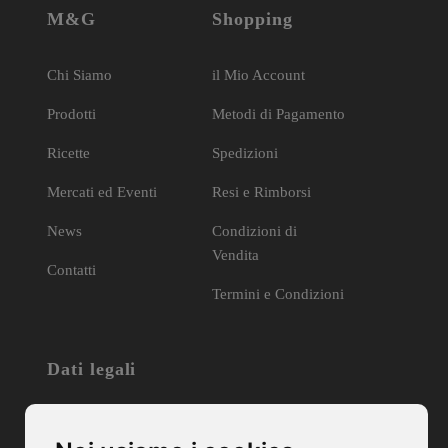
M&G
Shopping
Chi Siamo
il Mio Account
Prodotti
Metodi di Pagamento
Ricette
Spedizioni
Mercati ed Eventi
Resi e Rimborsi
News
Condizioni di
Vendita
Contatti
Termini e Condizioni
Dati legali
Società Agricola M&G di Morandin & Graziotto