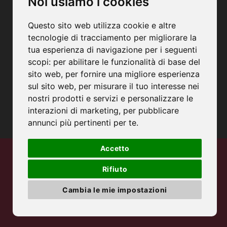
Noi usiamo i cookies
Sede Legale e Operativa:
Via Postumia, 8
Questo sito web utilizza cookie e altre
31050 – Merlengo di Ponzano Veneto – TV
tecnologie di tracciamento per migliorare la
C.F. e P.IVA: 04931650263
tua esperienza di navigazione per i seguenti
PEC: mgmorandingraziotto@pec.it
scopi:
per abilitare le funzionalità di base del
Camera di Commercio di Treviso-Belluno
sito web
,
per fornire una migliore esperienza
Numero Rea: TV-411358
sul sito web
,
per misurare il tuo interesse nei
Capitale Sociale: € 20.000,00 (I.V.)
nostri prodotti e servizi e personalizzare le
interazioni di marketing
,
per pubblicare
annunci più pertinenti per te
.
Accetto
© Aleman’s 2026
alemansdesign.it
Rifiuto
|
Privacy Policy
Cookie Policy
Cambia le mie impostazioni
Rivedi le tue scelte in materia di cookie