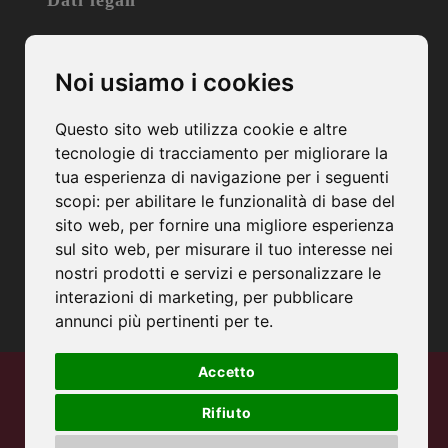
Società Agricola M&G di Morandin & Graziotto
Noi usiamo i cookies
Sede Legale e Operativa:
Via Postumia, 8
Questo sito web utilizza cookie e altre
31050 – Merlengo di Ponzano Veneto – TV
tecnologie di tracciamento per migliorare la
C.F. e P.IVA: 04931650263
tua esperienza di navigazione per i seguenti
PEC: mgmorandingraziotto@pec.it
scopi:
per abilitare le funzionalità di base del
Camera di Commercio di Treviso-Belluno
sito web
,
per fornire una migliore esperienza
Numero Rea: TV-411358
sul sito web
,
per misurare il tuo interesse nei
Capitale Sociale: € 20.000,00 (I.V.)
nostri prodotti e servizi e personalizzare le
interazioni di marketing
,
per pubblicare
annunci più pertinenti per te
.
Accetto
© Aleman’s 2026
alemansdesign.it
Rifiuto
|
Privacy Policy
Cookie Policy