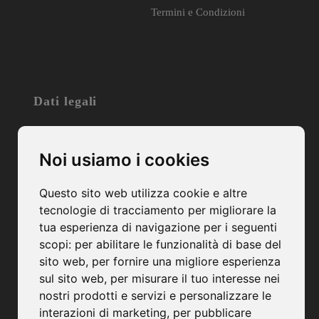
Termini e Condizioni
Dati legali
Società Agricola M&G di Morandin & Graziotto
Noi usiamo i cookies
Sede Legale e Operativa:
Via Postumia, 8
Questo sito web utilizza cookie e altre
31050 – Merlengo di Ponzano Veneto – TV
tecnologie di tracciamento per migliorare la
C.F. e P.IVA: 04931650263
tua esperienza di navigazione per i seguenti
PEC: mgmorandingraziotto@pec.it
scopi:
per abilitare le funzionalità di base del
Camera di Commercio di Treviso-Belluno
sito web
,
per fornire una migliore esperienza
Numero Rea: TV-411358
sul sito web
,
per misurare il tuo interesse nei
Capitale Sociale: € 20.000,00 (I.V.)
nostri prodotti e servizi e personalizzare le
interazioni di marketing
,
per pubblicare