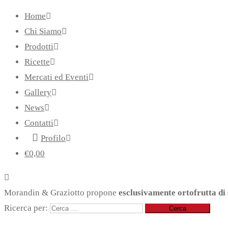
Home
Chi Siamo
Prodotti
Ricette
Mercati ed Eventi
Gallery
News
Contatti
Profilo
€
0,00
Morandin & Graziotto propone
esclusivamente ortofrutta di 
Ricerca per: