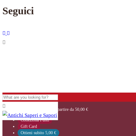
Seguici
Categorie
Ottieni la
Spedizione Gratis
a partire da 50,00 €
Colleziona Punti
Hide Category From Shop Page
Gift Card
Tutti i Prodotti
Ottieni subito 5,00 €