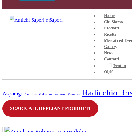
Delizie dall'Orto di Ornella
Radicchio Rosso di Treviso
Home
Asparagi Veneti
Chi Siamo
Prodotti
Farine
Ricette
Mercati ed Eve
Gallery
News
Contatti
Cerca per prodotto
Profilo
€
0,00
Radicchio Ros
Asparagi
Cavolfiori
Melanzane
Peperoni
Pomodori
SCARICA IL DEPLIANT PRODOTTI