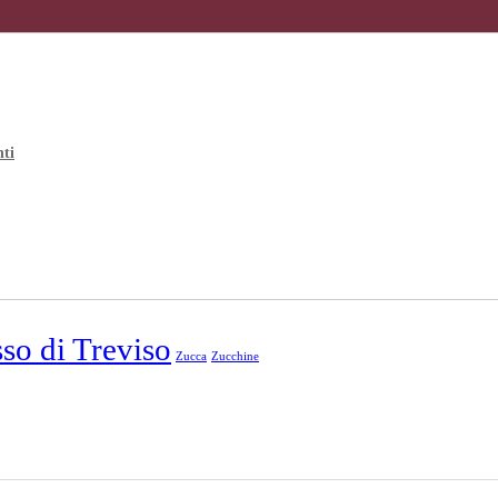
nti
so di Treviso
Zucca
Zucchine