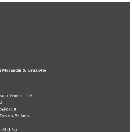
i Morandin & Graziotto
:
zano Veneto – TV
63
o@pec.it
Treviso-Belluno
,00 (I.V.)