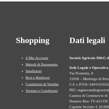
Shopping
Dati legali
il Mio Account
Società Agricola M&G d
Metodi di Pagamento
Sede Legale e Operativa
Spedizioni
Via Postumia, 8
Resi e Rimborsi
31050 – Merlengo di Pon
Condizioni di Vendita
C.F. e P.IVA: 049316502
PEC: mgmorandingraziott
Termini e Condizioni
Camera di Commercio di 
Numero Rea: TV-411358
Capitale Sociale: € 20.000