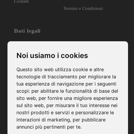
Contatti
Termini e Condizioni
Dati legali
Società Agricola M&G di Morandin & Graziotto
Noi usiamo i cookies
Sede Legale e Operativa:
Via Postumia, 8
Questo sito web utilizza cookie e altre
31050 – Merlengo di Ponzano Veneto – TV
tecnologie di tracciamento per migliorare la
C.F. e P.IVA: 04931650263
tua esperienza di navigazione per i seguenti
PEC: mgmorandingraziotto@pec.it
scopi:
per abilitare le funzionalità di base del
Camera di Commercio di Treviso-Belluno
sito web
,
per fornire una migliore esperienza
Numero Rea: TV-411358
sul sito web
,
per misurare il tuo interesse nei
Capitale Sociale: € 20.000,00 (I.V.)
nostri prodotti e servizi e personalizzare le
interazioni di marketing
,
per pubblicare
annunci più pertinenti per te
.